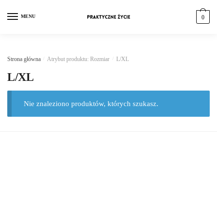
MENU
0
Strona główna
/
Atrybut produktu: Rozmiar
/
L/XL
L/XL
Nie znaleziono produktów, których szukasz.