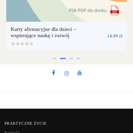
Otwarte rozmowy – 100 kart
do rozmów z dzieckiem (do
49.00
zł
9.99
zł
druku)
PRAKTYCZNE ŻYCIE