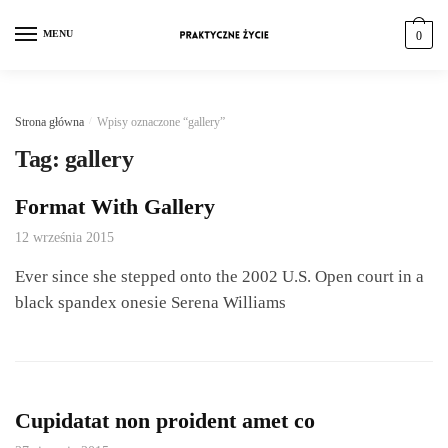
MENU
0
Strona główna
/
Wpisy oznaczone “gallery”
Tag:
gallery
Format With Gallery
12 września 2015
Ever since she stepped onto the 2002 U.S. Open court in a
black spandex onesie Serena Williams
Cupidatat non proident amet co