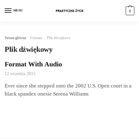
MENU
0
Strona główna
/
Formaty
/
Plik dźwiękowy
Plik dźwiękowy
Format With Audio
12 września 2015
Ever since she stepped onto the 2002 U.S. Open court in a
black spandex onesie Serena Williams