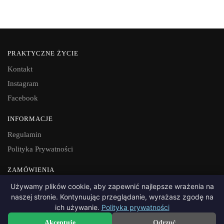
PRAKTYCZNE ŻYCIE
Kontakt
Instagram
Facebook
INFORMACJE
Regulamin
Polityka Prywatności
ZAMÓWIENIA
Dostawa i płatność
Używamy plików cookie, aby zapewnić najlepsze wrażenia na
naszej stronie. Kontynuując przeglądanie, wyrażasz zgodę na
Zwroty
ich używanie.
Polityka prywatności
Akceptuję
Odrzuć