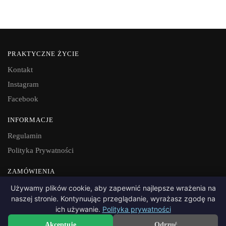
PRAKTYCZNE ŻYCIE
Kontakt
Instagram
Facebook
INFORMACJE
Regulamin
Polityka Prywatności
ZAMÓWIENIA
Dostawa i płatność
Używamy plików cookie, aby zapewnić najlepsze wrażenia na
naszej stronie. Kontynuując przeglądanie, wyrażasz zgodę na
Zwroty
ich używanie.
Polityka prywatności
Akceptuję
Odrzuć