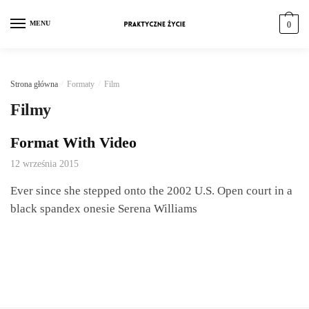
MENU
0
Strona główna
/
Formaty
/
Film
Filmy
Format With Video
12 września 2015
Ever since she stepped onto the 2002 U.S. Open court in a
black spandex onesie Serena Williams