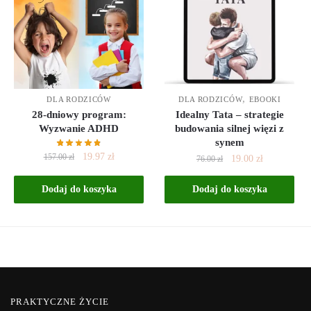
,
DLA RODZICÓW
DLA RODZICÓW
EBOOKI
28-dniowy program:
Idealny Tata – strategie
Wyzwanie ADHD
budowania silnej więzi z
synem
19.97
zł
157.00
zł
19.00
zł
76.00
zł
Dodaj do koszyka
Dodaj do koszyka
PRAKTYCZNE ŻYCIE