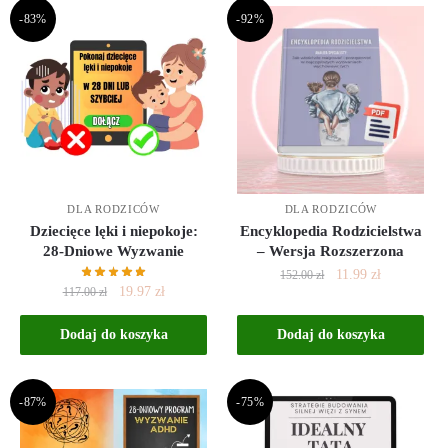
-83%
-92%
DLA RODZICÓW
DLA RODZICÓW
Dziecięce lęki i niepokoje:
Encyklopedia Rodzicielstwa
28-Dniowe Wyzwanie
– Wersja Rozszerzona
11.99
zł
152.00
zł
19.97
zł
117.00
zł
Dodaj do koszyka
Dodaj do koszyka
-87%
-75%