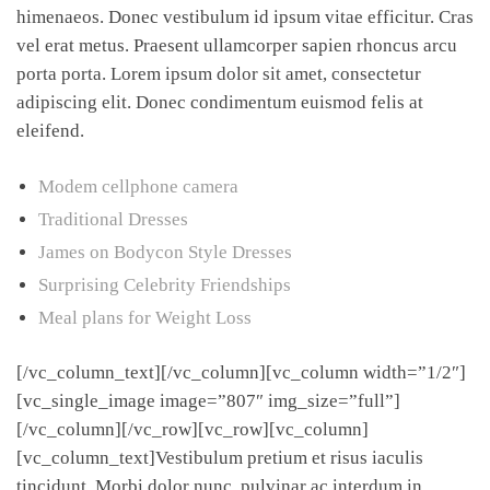
himenaeos. Donec vestibulum id ipsum vitae efficitur. Cras
vel erat metus. Praesent ullamcorper sapien rhoncus arcu
porta porta. Lorem ipsum dolor sit amet, consectetur
adipiscing elit. Donec condimentum euismod felis at
eleifend.
Modem cellphone camera
Traditional Dresses
James on Bodycon Style Dresses
Surprising Celebrity Friendships
Meal plans for Weight Loss
[/vc_column_text][/vc_column][vc_column width=”1/2″]
[vc_single_image image=”807″ img_size=”full”]
[/vc_column][/vc_row][vc_row][vc_column]
[vc_column_text]Vestibulum pretium et risus iaculis
tincidunt. Morbi dolor nunc, pulvinar ac interdum in,