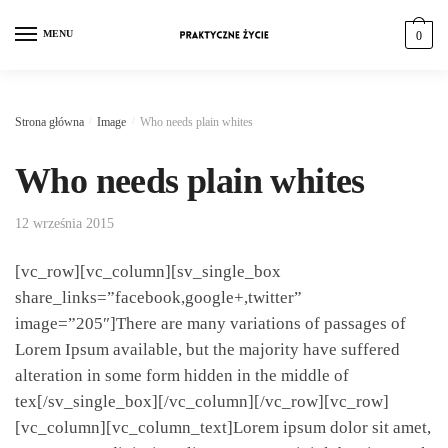
MENU
0
Strona główna
/
Image
/
Who needs plain whites
Who needs plain whites
12 września 2015
[vc_row][vc_column][sv_single_box
share_links=”facebook,google+,twitter”
image=”205″]There are many variations of passages of
Lorem Ipsum available, but the majority have suffered
alteration in some form hidden in the middle of
tex[/sv_single_box][/vc_column][/vc_row][vc_row]
[vc_column][vc_column_text]Lorem ipsum dolor sit amet,