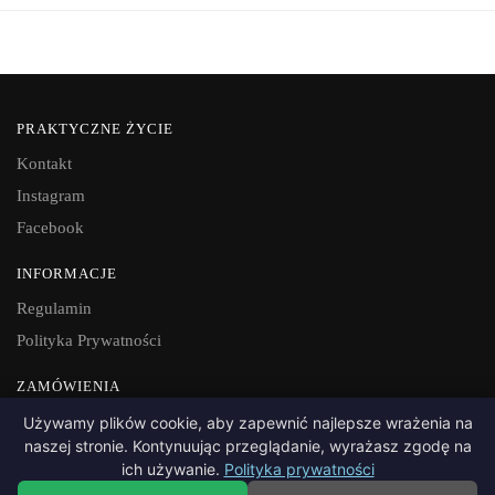
PRAKTYCZNE ŻYCIE
Kontakt
Instagram
Facebook
INFORMACJE
Regulamin
Polityka Prywatności
ZAMÓWIENIA
Dostawa i płatność
Używamy plików cookie, aby zapewnić najlepsze wrażenia na
naszej stronie. Kontynuując przeglądanie, wyrażasz zgodę na
Zwroty
ich używanie.
Polityka prywatności