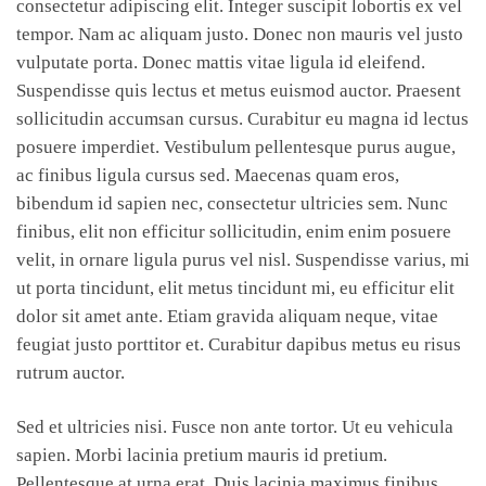
consectetur adipiscing elit. Integer suscipit lobortis ex vel
tempor. Nam ac aliquam justo. Donec non mauris vel justo
vulputate porta. Donec mattis vitae ligula id eleifend.
Suspendisse quis lectus et metus euismod auctor. Praesent
sollicitudin accumsan cursus. Curabitur eu magna id lectus
posuere imperdiet. Vestibulum pellentesque purus augue,
ac finibus ligula cursus sed. Maecenas quam eros,
bibendum id sapien nec, consectetur ultricies sem. Nunc
finibus, elit non efficitur sollicitudin, enim enim posuere
velit, in ornare ligula purus vel nisl. Suspendisse varius, mi
ut porta tincidunt, elit metus tincidunt mi, eu efficitur elit
dolor sit amet ante. Etiam gravida aliquam neque, vitae
feugiat justo porttitor et. Curabitur dapibus metus eu risus
rutrum auctor.
Sed et ultricies nisi. Fusce non ante tortor. Ut eu vehicula
sapien. Morbi lacinia pretium mauris id pretium.
Pellentesque at urna erat. Duis lacinia maximus finibus.