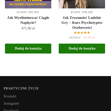
KURSY ONLINE
KURSY ONLINE
Jak Wyeliminować Ciągłe
Jak Zrozumieć Ludzkie
Napięcie?
Gry – Kurs Psychotypów
Osobowości
475.00
zł
44.00
zł
497.00
zł
Dodaj do koszyka
Dodaj do koszyka
PRAKTYCZNE ŻYCIE
Kontakt
Instagram
Facebook